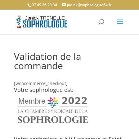
07 49 26 23 34
janick@sophrologue64.fr
Validation de la
commande
[woocommerce_checkout]
Votre sophrologue est: